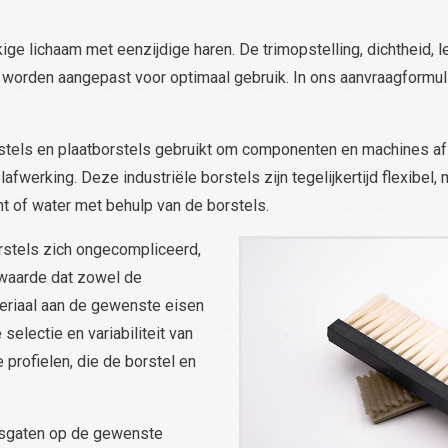
ige lichaam met eenzijdige haren. De trimopstelling, dichtheid, l
worden aangepast voor optimaal gebruik. In ons aanvraagformuli
orstels en plaatborstels gebruikt om componenten en machines af 
erking. Deze industriële borstels zijn tegelijkertijd flexibel, 
ht of water met behulp van de borstels.
rstels zich ongecompliceerd,
orwaarde dat zowel de
teriaal aan de gewenste eisen
electie en variabiliteit van
profielen, die de borstel en
gsgaten op de gewenste