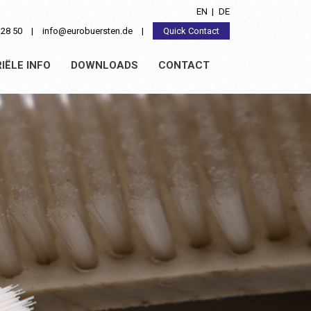
EN
DE
0 28 50
|
info@eurobuersten.de
|
Quick Contact
IËLE INFO
DOWNLOADS
CONTACT