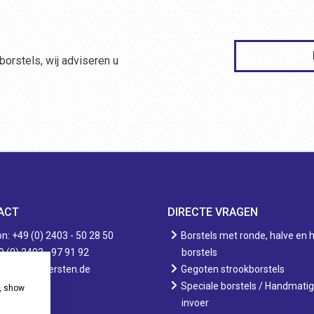
 borstels, wij adviseren u
ACT
DIRECTE VRAGEN
n: +49 (0) 2403 - 50 28 50
Borstels met ronde, halve en 
9 (0) 2403 - 97 91 92
borstels
nfo@eurobuersten.de
Gegoten strookborstels
Speciale borstels / Handmati
e, show
invoer